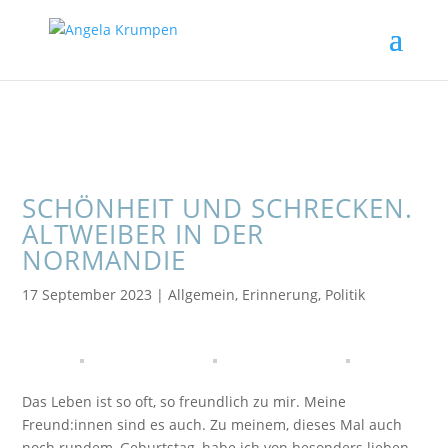
SCHÖNHEIT UND SCHRECKEN.
ALTWEIBER IN DER
NORMANDIE
17 September 2023
|
Allgemein
,
Erinnerung
,
Politik
Das Leben ist so oft, so freundlich zu mir. Meine
Freund:innen sind es auch. Zu meinem, dieses Mal auch
noch rundem, Geburtstag, habe ich von besonders lieben