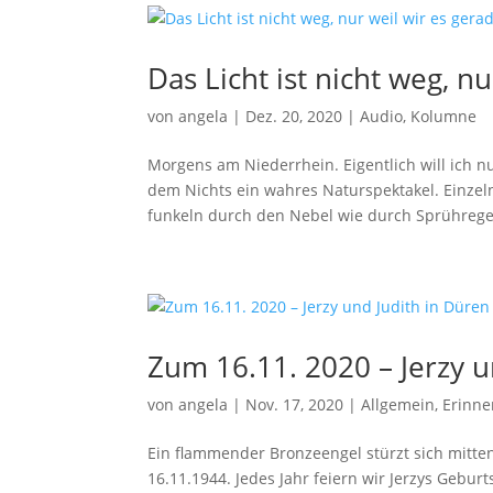
Das Licht ist nicht weg, n
von
angela
|
Dez. 20, 2020
|
Audio
,
Kolumne
Morgens am Niederrhein. Eigentlich will ich n
dem Nichts ein wahres Naturspektakel. Einzeln
funkeln durch den Nebel wie durch Sprühregen
Zum 16.11. 2020 – Jerzy u
von
angela
|
Nov. 17, 2020
|
Allgemein
,
Erinn
Ein flammender Bronzeengel stürzt sich mitten
16.11.1944. Jedes Jahr feiern wir Jerzys Gebur