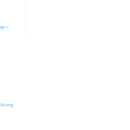
äge »
lärung